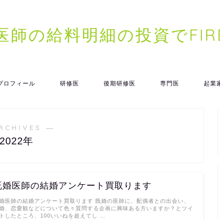
医師の給料明細の投資でFIR
プロフィール
研修医
後期研修医
専門医
起業
RCHIVES ―
2022年
既婚医師の結婚アンケート買取ります
婚医師の結婚アンケート買取ります 既婚の医師に、配偶者との出会い、
婚、恋愛観などについて色々質問する企画に興味ある方いますか？とツイ
トしたところ、100いいねを超えてし …