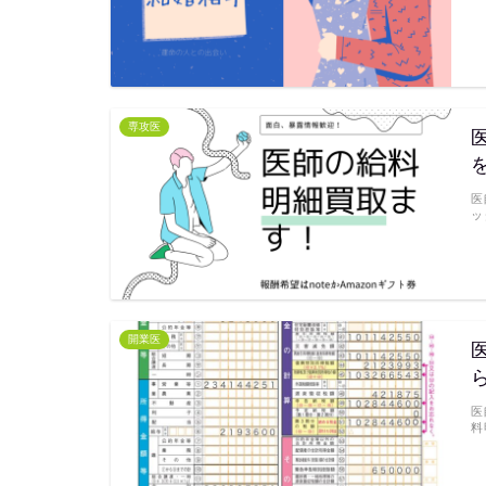
専攻医
医
ッ
開業医
医
料