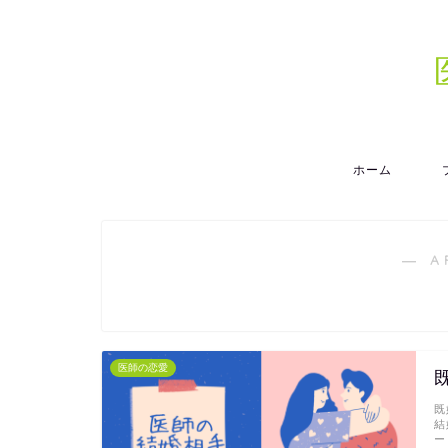
ホーム
― A
医師の恋愛
既
結
ー