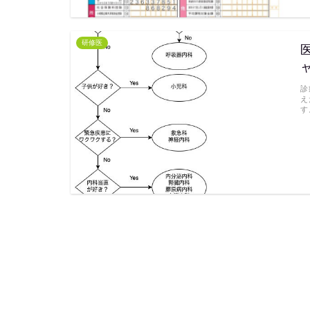
研修医
診
え
す