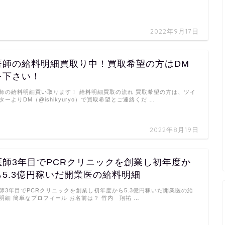
2022年9月17日
医師の給料明細買取り中！買取希望の方はDM
を下さい！
師の給料明細買い取ります！ 給料明細買取の流れ 買取希望の方は、ツイ
ターよりDM（@ishikyuryo）で買取希望とご連絡くだ …
2022年8月19日
医師3年目でPCRクリニックを創業し初年度か
ら5.3億円稼いだ開業医の給料明細
師3年目でPCRクリニックを創業し初年度から5.3億円稼いだ開業医の給
明細 簡単なプロフィール お名前は？ 竹内 翔祐 …