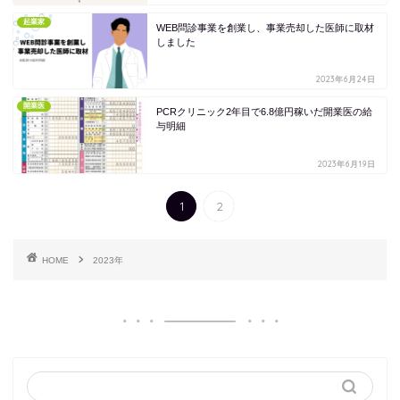
起業家
WEB問診事業を創業し、事業売却した医師に取材
しました
2023年6月24日
開業医
PCRクリニック2年目で6.8億円稼いだ開業医の給
与明細
2023年6月19日
1
2
HOME
2023年